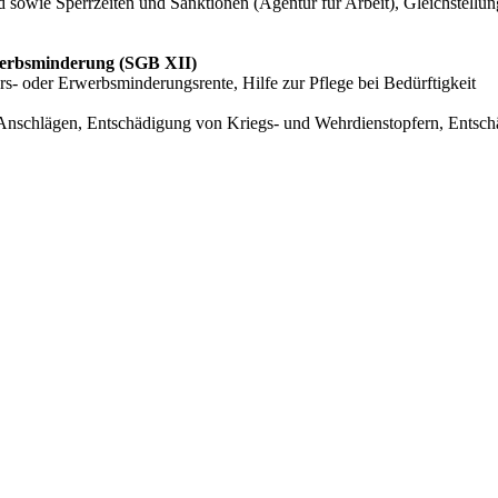
d sowie Sperrzeiten und Sanktionen (Agentur für Arbeit), Gleichstellun
rwerbsminderung (SGB XII)
rs- oder Erwerbsminderungsrente, Hilfe zur Pflege bei Bedürftigkeit
 Anschlägen, Entschädigung von Kriegs- und Wehrdienstopfern, Entsch