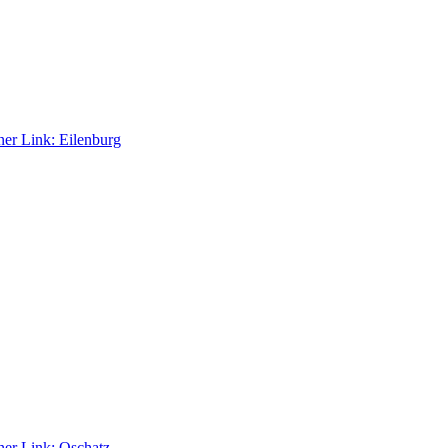
ner Link:
Eilenburg
ner Link:
Oschatz