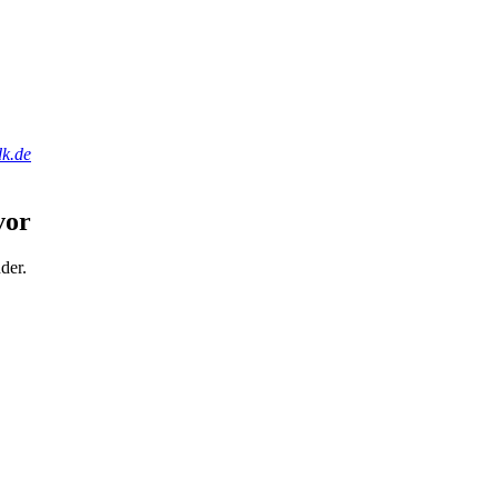
k.de
vor
der.