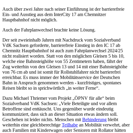
­Auch über zwei Jahre nach seiner Einführung ist der barrierefreie
Ein- und Ausstieg aus dem InterCity 17 am Chemnitzer
Hauptbahnhof nicht möglich.
­Auch der Fahrplanwechsel brachte keine Lösung.
Der seit zweieinhalb Jahren mit Nachdruck vom Sozialverband
VdK Sachsen geforderte, barrierefreie Einstieg in den IC 17 ab
Chemnitz Hauptbahnhof ist auch zum Fahrplanwechsel 2024/25
nicht realisiert worden. Statt von den möglichen Gleisen 5 bis 10,
welche eine Bahnsteighöhe von 55 Zentimetern haben, fährt der
Zug weiterhin von den Gleisen 13 und 14 mit einer Bahnsteighöhe
von 76 cm ab und ist somit für Rollstuhlfahrer nicht barrierefrei
erreichbar. Es muss immer der Mobilitätsservice der Deutschen
Bahn in Anspruch genommen werden - kurzfristiges, spontanes
Reisen bleibt so in sprichwörtlich „in weiter Ferne“.
Dazu Michael Thriemer vom Projekt „ÖPNV für alle“ beim
Sozialverband VdK Sachsen: „Viele Beteiligte und vor allem
Betroffene sind enttäuscht. Uns gegenüber wurde eindeutig
kommuniziert, dass sich an dieser Situation etwas ändern soll.
Geschehen ist leider nichts. Menschen mit
Behinderung
bleibt
weiterhin eine gleichberechtige
Teilhabe
an Mobilität verwehrt, aber
auch Familien mit Kinderwagen oder Senioren mit Rollator hätten