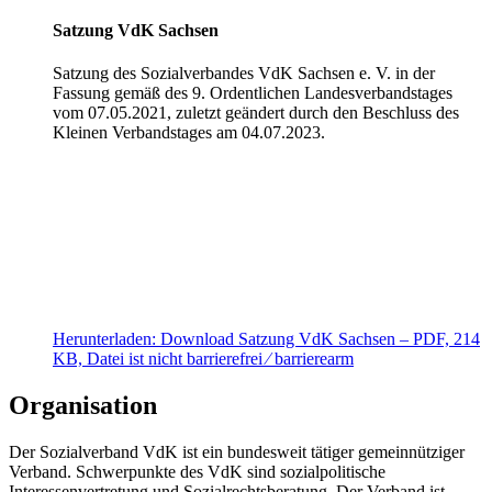
Satzung VdK Sachsen
Satzung des Sozialverbandes VdK Sachsen e. V. in der
Fassung gemäß des 9. Ordentlichen Landesverbandstages
vom 07.05.2021, zuletzt geändert durch den Beschluss des
Kleinen Verbandstages am 04.07.2023.
Herunterladen:
Download
Satzung VdK Sachsen
– PDF, 214
KB, Datei ist nicht barrierefrei ⁄ barrierearm
Organisation
Der Sozialverband VdK ist ein bundesweit tätiger gemeinnütziger
Verband. Schwerpunkte des VdK sind sozialpolitische
Interessenvertretung und Sozialrechtsberatung. Der Verband ist